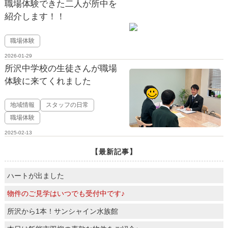
職場体験できた二人が所中を
紹介します！！
職場体験
2026-01-29
所沢中学校の生徒さんが職場
体験に来てくれました
地域情報
スタッフの日常
職場体験
2025-02-13
【最新記事】
ハートが出ました
物件のご見学はいつでも受付中です♪
所沢から1本！サンシャイン水族館