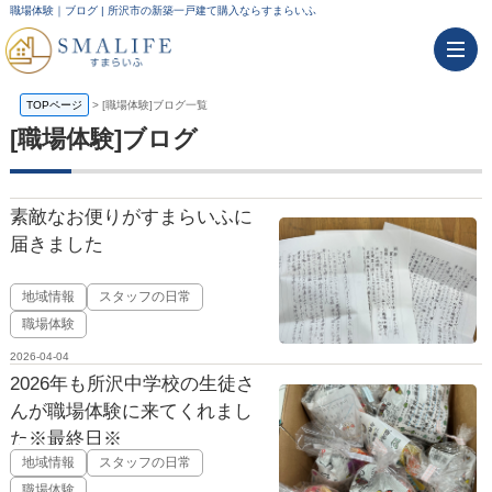
職場体験｜ブログ | 所沢市の新築一戸建て購入ならすまらいふ
TOPページ
>
[職場体験]ブログ一覧
[職場体験]ブログ
素敵なお便りがすまらいふに
届きました
地域情報
スタッフの日常
職場体験
2026-04-04
2026年も所沢中学校の生徒さ
んが職場体験に来てくれまし
た※最終日※
地域情報
スタッフの日常
職場体験