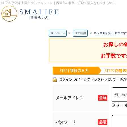
埼玉県 所沢市上新井 中古マンション｜所沢市の新築一戸建て購入ならすまらいふ
TOPページ
物件検索
埼玉県 所沢市上新井 中
お探しの
お手数です
ログインID(メールアドレス)・パスワードの
メールアドレス
必須
※メー
パスワード
必須