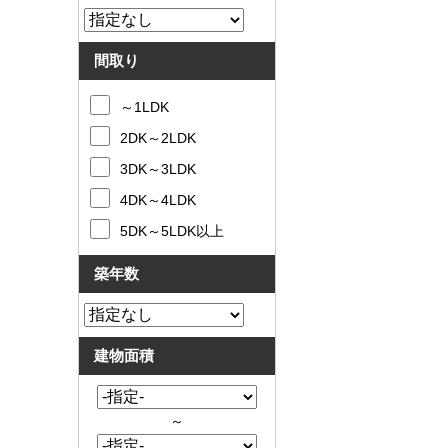
間取り
～1LDK
2DK～2LDK
3DK～3LDK
4DK～4LDK
5DK～5LDK以上
築年数
建物面積
～