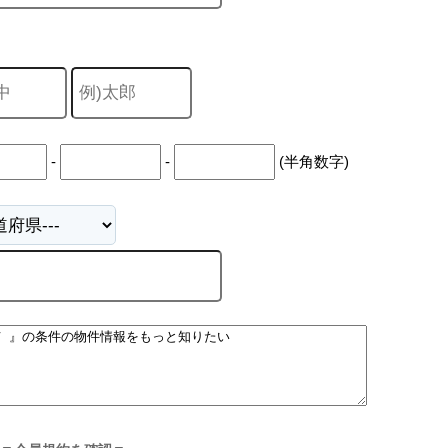
-
-
(半角数字)