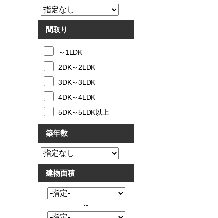
間取り
～1LDK
2DK～2LDK
3DK～3LDK
4DK～4LDK
5DK～5LDK以上
築年数
建物面積
～