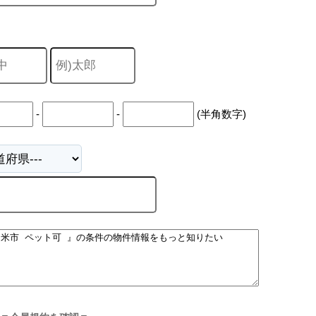
-
-
(半角数字)