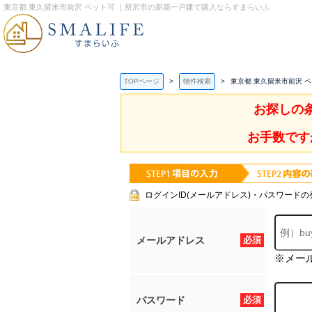
東京都 東久留米市前沢 ペット可 ｜所沢市の新築一戸建て購入ならすまらいふ
TOPページ
物件検索
東京都 東久留米市前沢 
お探しの
お手数です
ログインID(メールアドレス)・パスワードの
メールアドレス
必須
※メー
パスワード
必須