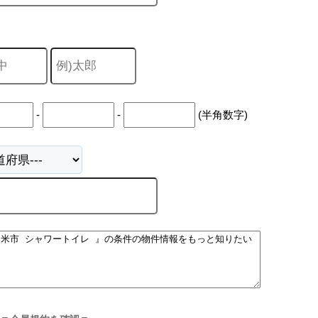
-
-
(半角数字)