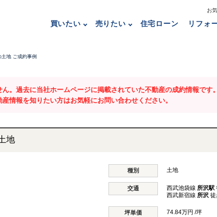
お
買いたい
売りたい
住宅ローン
リフォ
土地 ご成約事例
せん。過去に当社ホームページに掲載されていた不動産の成約情報です
動産情報を知りたい方はお気軽にお問い合わせください。
土地
土地
種別
西武池袋線
所沢駅
交通
西武新宿線
所沢
徒
74.84万円 /坪
坪単価