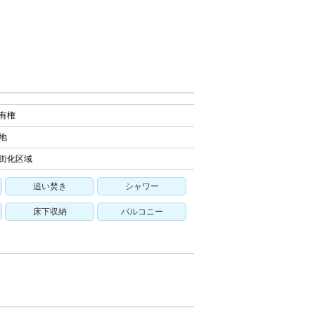
有権
地
街化区域
追い焚き
シャワー
床下収納
バルコニー