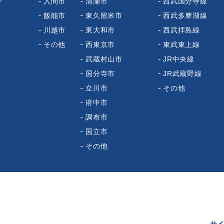
ン
入間市
清瀬市
西武国分寺線
飯能市
東久留米市
西武多摩湖線
川越市
東大和市
西武拝島線
その他
西東京市
東武東上線
武蔵村山市
JR中央線
国分寺市
JR武蔵野線
立川市
その他
府中市
調布市
国立市
その他