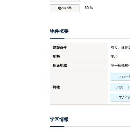
60 %
建ぺい率
物件概要
建築条件
有り。建物1
地勢
平坦
用途地域
第一種低層
フロー
特徴
バス・
TVド
学区情報