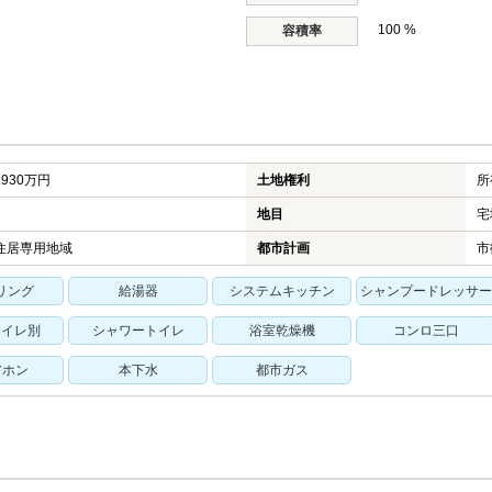
100 %
容積率
930万円
土地権利
所
地目
宅
住居専用地域
都市計画
市
リング
給湯器
システムキッチン
シャンプードレッサー
トイレ別
シャワートイレ
浴室乾燥機
コンロ三口
アホン
本下水
都市ガス