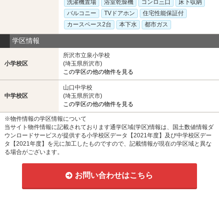
洗濯機置場
浴室乾燥機
コンロ三口
床下収納
バルコニー
TVドアホン
住宅性能保証付
カースペース2台
本下水
都市ガス
学区情報
所沢市立泉小学校
小学校区
(埼玉県所沢市)
この学区の他の物件を見る
山口中学校
中学校区
(埼玉県所沢市)
この学区の他の物件を見る
※物件情報の学区情報について
当サイト物件情報に記載されております通学区域(学区)情報は、国土数値情報ダ
ウンロードサービスが提供する小学校区データ【2021年度】及び中学校区デー
タ【2021年度】を元に加工したものですので、記載情報が現在の学区域と異な
る場合がございます。
お問い合わせはこちら