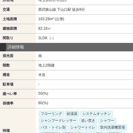
所在地
埼玉県所沢市山口
交通
西武狭山線 下山口駅 徒歩9分
土地面積
103.29m² (公簿)
建物面積
82.18㎡
間取り
3LDK（-）
詳細情報
採光面
南
階数
地上2階建
構造
木造
-
駐車場
50(%)
建ぺい率
80(%)
容積率
フローリング
給湯器
システムキッチン
シャンプードレッサー
追い焚き
シャワー
バス・トイレ別
シャワートイレ
室内洗濯機置場
特徴