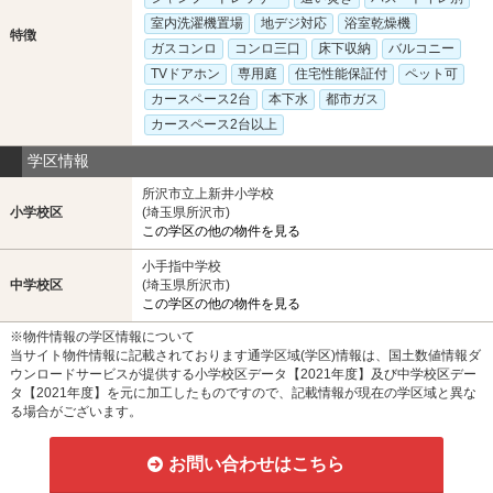
室内洗濯機置場
地デジ対応
浴室乾燥機
特徴
ガスコンロ
コンロ三口
床下収納
バルコニー
TVドアホン
専用庭
住宅性能保証付
ペット可
カースペース2台
本下水
都市ガス
カースペース2台以上
学区情報
所沢市立上新井小学校
小学校区
(埼玉県所沢市)
この学区の他の物件を見る
小手指中学校
中学校区
(埼玉県所沢市)
この学区の他の物件を見る
※物件情報の学区情報について
当サイト物件情報に記載されております通学区域(学区)情報は、国土数値情報ダ
ウンロードサービスが提供する小学校区データ【2021年度】及び中学校区デー
タ【2021年度】を元に加工したものですので、記載情報が現在の学区域と異な
る場合がございます。
お問い合わせはこちら