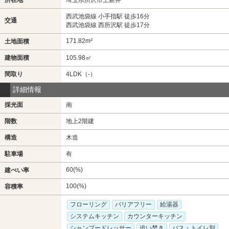
所在地
埼玉県所沢市上新井
西武池袋線 小手指駅 徒歩16分
交通
西武池袋線 西所沢駅 徒歩17分
171.82m²
土地面積
建物面積
105.98㎡
間取り
4LDK（-）
詳細情報
採光面
南
階数
地上2階建
構造
木造
駐車場
有
60(%)
建ぺい率
100(%)
容積率
フローリング
バリアフリー
給湯器
システムキッチン
カウンターキッチン
シャンプードレッサー
追い焚き
バス・トイレ別