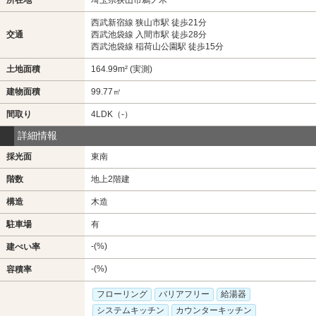
所在地
埼玉県狭山市鵜ノ木
西武新宿線 狭山市駅 徒歩21分
交通
西武池袋線 入間市駅 徒歩28分
西武池袋線 稲荷山公園駅 徒歩15分
土地面積
164.99m² (実測)
建物面積
99.77㎡
間取り
4LDK（-）
詳細情報
採光面
東南
階数
地上2階建
構造
木造
駐車場
有
-(%)
建ぺい率
-(%)
容積率
フローリング
バリアフリー
給湯器
システムキッチン
カウンターキッチン