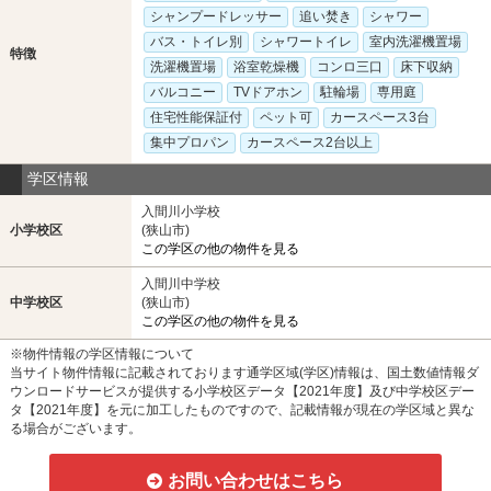
シャンプードレッサー
追い焚き
シャワー
バス・トイレ別
シャワートイレ
室内洗濯機置場
特徴
洗濯機置場
浴室乾燥機
コンロ三口
床下収納
バルコニー
TVドアホン
駐輪場
専用庭
住宅性能保証付
ペット可
カースペース3台
集中プロパン
カースペース2台以上
学区情報
入間川小学校
小学校区
(狭山市)
この学区の他の物件を見る
入間川中学校
中学校区
(狭山市)
この学区の他の物件を見る
※物件情報の学区情報について
当サイト物件情報に記載されております通学区域(学区)情報は、国土数値情報ダ
ウンロードサービスが提供する小学校区データ【2021年度】及び中学校区デー
タ【2021年度】を元に加工したものですので、記載情報が現在の学区域と異な
る場合がございます。
お問い合わせはこちら