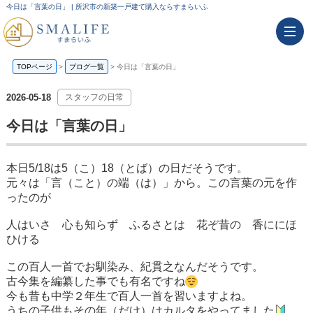
今日は「言葉の日」 | 所沢市の新築一戸建て購入ならすまらいふ
TOPページ
>
ブログ一覧
>
今日は「言葉の日」
2026-05-18
スタッフの日常
今日は「言葉の日」
本日5/18は5（こ）18（とば）の日だそうです。
元々は「言（こと）の端（は）」から。この言葉の元を作
ったのが
人はいさ 心も知らず ふるさとは 花ぞ昔の 香ににほ
ひける
この百人一首でお馴染み、紀貫之なんだそうです。
古今集を編纂した事でも有名ですね
今も昔も中学２年生で百人一首を習いますよね。
うちの子供もその年（だけ）はカルタをやってました