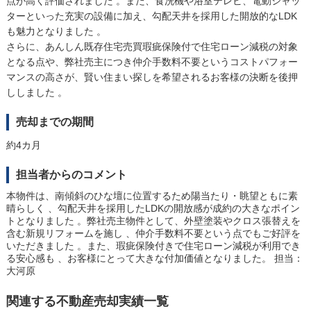
点が高く評価されました 。また、食洗機や浴室テレビ、電動シャッ
ターといった充実の設備に加え、勾配天井を採用した開放的なLDK
も魅力となりました 。
さらに、あんしん既存住宅売買瑕疵保険付で住宅ローン減税の対象
となる点や、弊社売主につき仲介手数料不要というコストパフォー
マンスの高さが、賢い住まい探しを希望されるお客様の決断を後押
ししました 。
売却までの期間
約4カ月
担当者からのコメント
本物件は、南傾斜のひな壇に位置するため陽当たり・眺望ともに素
晴らしく 、勾配天井を採用したLDKの開放感が成約の大きなポイン
トとなりました 。弊社売主物件として、外壁塗装やクロス張替えを
含む新規リフォームを施し 、仲介手数料不要という点でもご好評を
いただきました 。また、瑕疵保険付きで住宅ローン減税が利用でき
る安心感も 、お客様にとって大きな付加価値となりました。
担当：
大河原
関連する不動産売却実績一覧