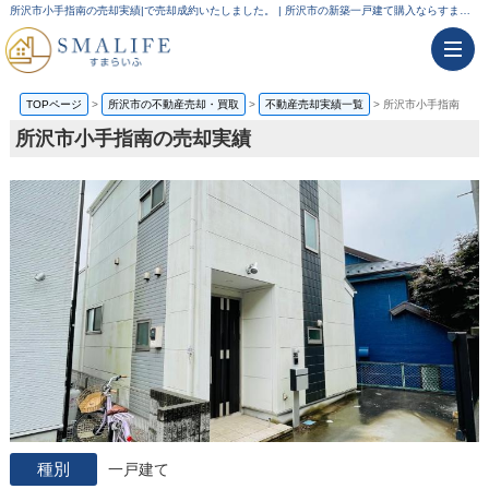
所沢市小手指南の売却実績|で売却成約いたしました。 | 所沢市の新築一戸建て購入ならすまらいふ
TOPページ
>
所沢市の不動産売却・買取
>
不動産売却実績一覧
>
所沢市小手指南
所沢市小手指南の売却実績
一戸建て