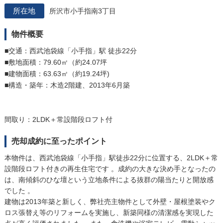
所沢市小手指南3丁目
物件概要
■交通：西武池袋線「小手指」駅 徒歩22分
■敷地面積：79.60㎡（約24.07坪
■建物面積：63.63㎡（約19.24坪)
■構造・築年：木造2階建、2013年6月築
間取り：2LDK＋常設階段ロフト付
売却成約に至ったポイント
本物件は、西武池袋線「小手指」駅徒歩22分に位置する、2LDK＋常
設階段ロフト付きの再生住宅です 。成約の大きな決め手となったの
は、南傾斜のひな壇という立地条件による抜群の陽当たりと開放感
でした 。
建物は2013年築と新しく、弊社売主物件として外壁・屋根塗装やク
ロス張替え等のリフォームを実施し、新築同様の清潔感を実現した