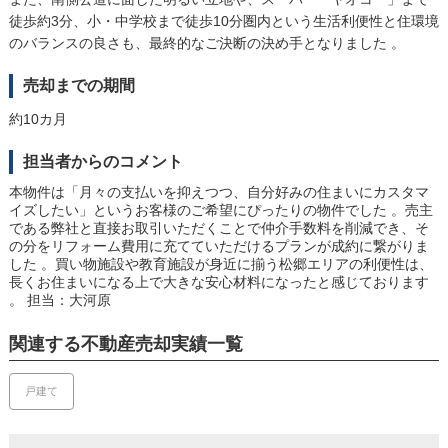
徒歩約3分、小・中学校まで徒歩10分圏内という生活利便性と住環境
のバランスの良さも、最終的なご決断の決め手となりました 。
売却までの期間
約10カ月
担当者からのコメント
本物件は「月々の支払いを抑えつつ、自分好みの住まいにカスタマ
イズしたい」というお客様のご希望にぴったりの物件でした 。売主
である弊社と直接お取引いただくことで仲介手数料を削減でき、そ
の分をリフォーム費用に充てていただけるプランが成約に繋がりま
した 。買い物施設や教育施設が身近に揃う松郷エリアの利便性は、
長くお住まいになる上で大きな安心材料になったと感じております
。
担当：大河原
関連する不動産売却実績一覧
戸建て