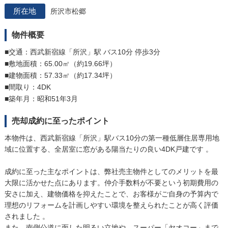
所沢市松郷
物件概要
■交通：西武新宿線「所沢」駅 バス10分 停歩3分
■敷地面積：65.00㎡（約19.66坪）
■建物面積：57.33㎡（約17.34坪）
■間取り：4DK
■築年月：昭和51年3月
売却成約に至ったポイント
本物件は、西武新宿線「所沢」駅バス10分の第一種低層住居専用地
域に位置する、全居室に窓がある陽当たりの良い4DK戸建です 。
成約に至った主なポイントは、弊社売主物件としてのメリットを最
大限に活かせた点にあります。仲介手数料が不要という初期費用の
安さに加え、建物価格を抑えたことで、お客様がご自身の予算内で
理想のリフォームを計画しやすい環境を整えられたことが高く評価
されました 。
また、南側公道に面した明るい立地や、スーパー「ヤオコー」まで