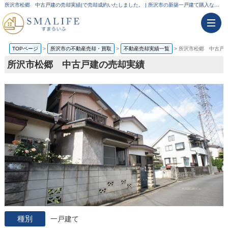
所沢市松郷 中古戸建の売却実績|で売却成約いたしました。 | 所沢市の新築一戸建て購入ならすまらいふ
TOPページ
>
所沢市の不動産売却・買取
>
不動産売却実績一覧
>
所沢市松郷 中古戸
所沢市松郷 中古戸建の売却実績
一戸建て